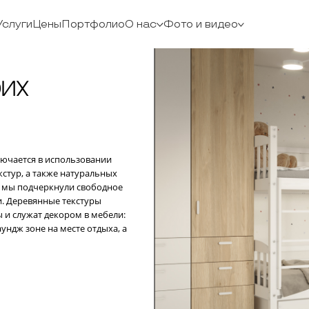
Услуги
Цены
Портфолио
О нас
Фото и видео
 в использовании
 также натуральных
черкнули свободное
янные текстуры
т декором в мебели:
не на месте отдыха, а