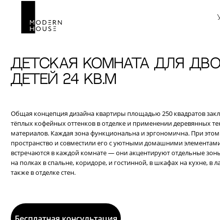
детская комната для двоих
детей 24 кв.м
Общая концепция дизайна квартиры площадью 250 квадратов заключается
тёплых кофейных оттенков в отделке и применении деревянных текстур, а
материалов. Каждая зона функциональна и эргономична. При этом мы под
пространство и совместили его с уютными домашними элементами. Дерев
встречаются в каждой комнате — они акцентируют отдельные зоны и служа
на полках в спальне, коридоре, и гостинной, в шкафах на кухне, в лаундж зо
также в отделке стен.
Бесплатная консультация