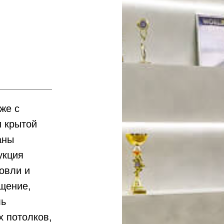
же с
и крытой
аны
укция
овли и
щение,
ль
 потолков,