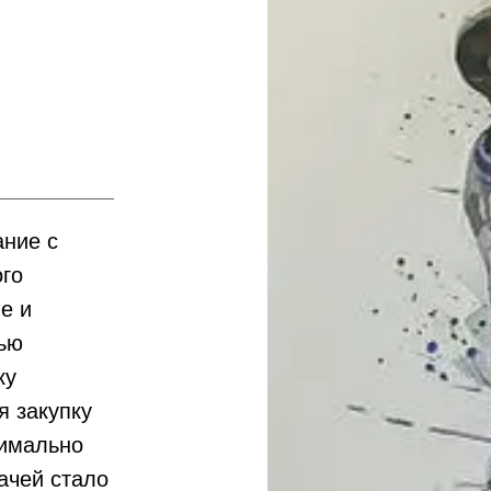
ание с
го
е и
тью
ку
я закупку
нимально
ачей стало