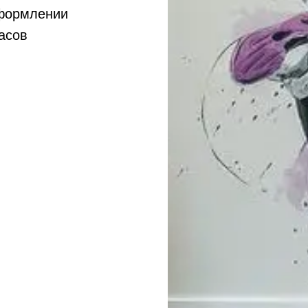
оформлении
асов