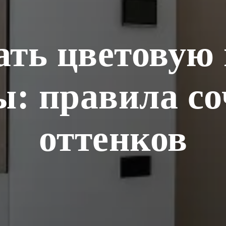
ать цветовую 
ы: правила со
оттенков