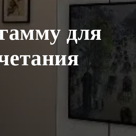
гамму для
четания